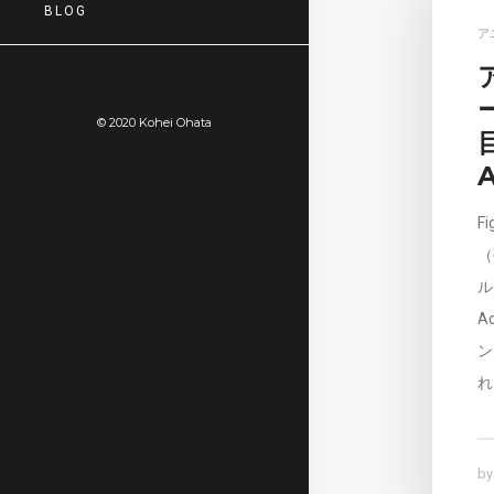
BLOG
ア
© 2020 Kohei Ohata
目
A
Fi
（
ル
A
ン
れ
b