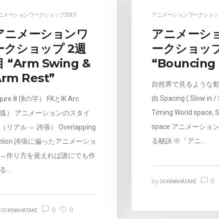
ニメーションワークショップ2013
アニメーションワークショップ
アニメーションワ
アニメーシ
ークショップ 2週
ークショップ
 “Arm Swing &
“Bouncing 
rm Rest”
自然界で見るような
由 Spacing ( Slow in /
gure 8 (8の字） FKとIK Arc
Timing World space, 
弧） アニメーションのスタイ
space アニメーシ
（リアル ⇔ 誇張） Overlapping
る秘訣 ※「アニ…
ction 誇張に偏ったアニメーショ
→作り方を覚えれば誰にでも作
る…
0
by
OOKINAHATAKE
0
0
y
OOKINAHATAKE