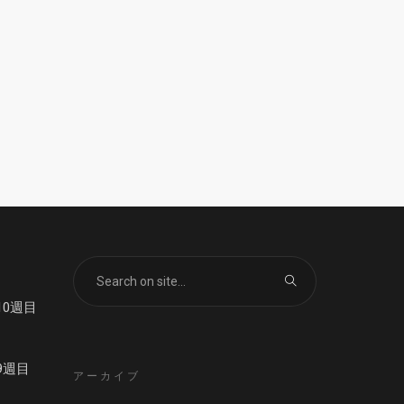
0週目
9週目
アーカイブ